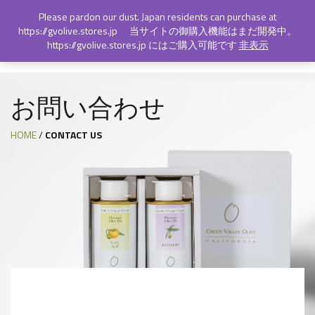
Login
Sign Up
Please pardon our dust. Japan residents can purchase at
https://gvolive.stores.jp 当サイトの御購入機能はまだ開発中。
https://gvolive.stores.jp にはご購入可能です
非表示
Toggl
naviga
お問い合わせ
HOME
/
CONTACT US